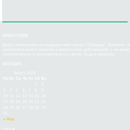
ПРИВЕТСТВУЕМ
Добро пожаловать на медицинский портал "22Медик". Помните, ч
самостоятельного лечения и диагностики заболеваний, и не мож
исключительно в ознакомительных целях. Будьте здоровы!
КАЛЕНДАРЬ
Август 2026
Пн
Вт
Ср
Чт
Пт
Сб
Вс
1
2
3
4
5
6
7
8
9
10
11
12
13
14
15
16
17
18
19
20
21
22
23
24
25
26
27
28
29
30
31
« Фев
СТАТЬИ