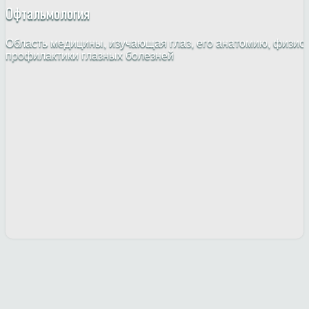
Офтальмология
Область медицины, изучающая глаз, его анатомию, физио
профилактики глазных болезней