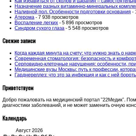
Как избавиться от сколов и царапин – самостоятель
Назначение разных витаминно-минеральных компле
Наливной пол. Особенности подготовки основания
- 
Атерома
- 7 938 просмотров
Воспаление легких
- 5 896 просмотров
Синдром сухого глаза
- 5 548 просмотров
Свежие записи
Когда каждая минута на счету: что нужно знать о на
Современная стоматология: безопасность и комфорт
Серповидно-клеточные нарушения: особенности, пр
Медицинские вузы Москвы: путь к профессии, котора
Гарднереллез: что это за инфекция и как с ней борот
Приветствуем
Добро пожаловать на медицинский портал "22Медик". Пом
диагностики заболеваний, и не может заменить очную ко
Календарь
Август 2026