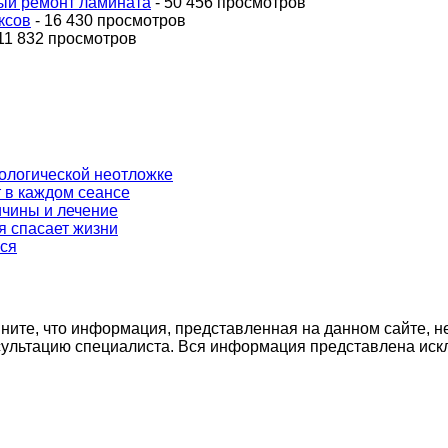
ный ремонт ламината
- 50 456 просмотров
ксов
- 16 430 просмотров
11 832 просмотров
ркологической неотложке
 в каждом сеансе
ичины и лечение
я спасает жизни
ься
ните, что информация, представленная на данном сайте, н
нсультацию специалиста. Вся информация представлена иск