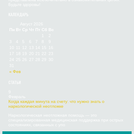
Будьте здоровы!
КАЛЕНДАРЬ
Август 2026
Пн
Вт
Ср
Чт
Пт
Сб
Вс
1
2
3
4
5
6
7
8
9
10
11
12
13
14
15
16
17
18
19
20
21
22
23
24
25
26
27
28
29
30
31
« Фев
СТАТЬИ
9
Февраль
Когда каждая минута на счету: что нужно знать о
наркологической неотложке
Наркологическая неотложная помощь — это
специализированная медицинская поддержка при острых
состояниях, связанных с упо