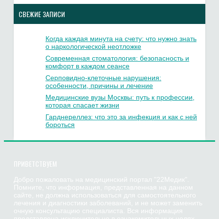
СВЕЖИЕ ЗАПИСИ
Когда каждая минута на счету: что нужно знать
о наркологической неотложке
Современная стоматология: безопасность и
комфорт в каждом сеансе
Серповидно-клеточные нарушения:
особенности, причины и лечение
Медицинские вузы Москвы: путь к профессии,
которая спасает жизни
Гарднереллез: что это за инфекция и как с ней
бороться
ПРИВЕТСТВУЕМ
Добро пожаловать на медицинский портал "22Медик".
Помните, что информация, представленная на данном
сайте, не должна использоваться для самостоятельного
лечения и диагностики заболеваний, и не может заменить
очную консультацию специалиста. Вся информация
представлена исключительно в ознакомительных целях.