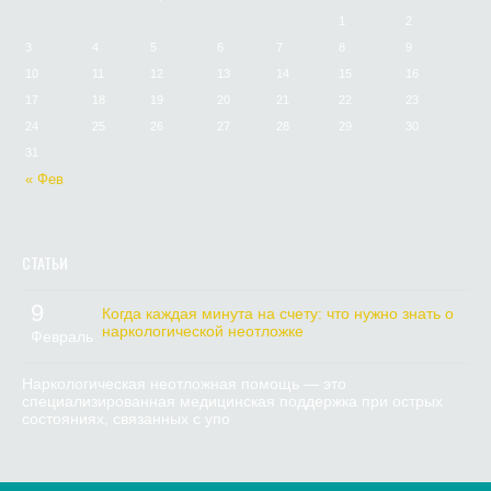
1
2
3
4
5
6
7
8
9
10
11
12
13
14
15
16
17
18
19
20
21
22
23
24
25
26
27
28
29
30
31
« Фев
СТАТЬИ
9
Когда каждая минута на счету: что нужно знать о
наркологической неотложке
Февраль
Наркологическая неотложная помощь — это
специализированная медицинская поддержка при острых
состояниях, связанных с упо