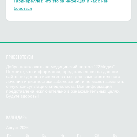
Гарднереллез: что это за инфекция и как с ней
бороться
ПРИВЕТСТВУЕМ
Добро пожаловать на медицинский портал "22Медик".
Помните, что информация, представленная на данном
сайте, не должна использоваться для самостоятельного
лечения и диагностики заболеваний, и не может заменить
очную консультацию специалиста. Вся информация
представлена исключительно в ознакомительных целях.
Будьте здоровы!
КАЛЕНДАРЬ
Август 2026
Пн
Вт
Ср
Чт
Пт
Сб
Вс