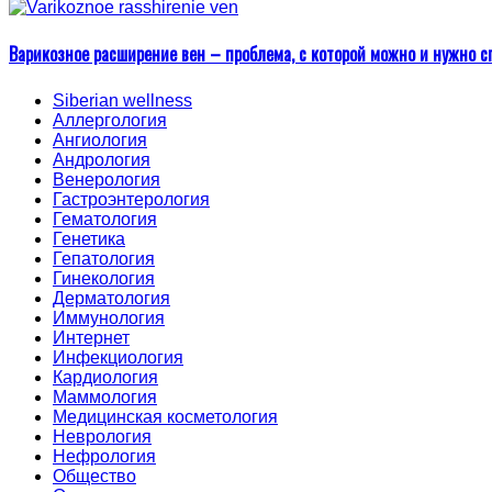
Варикозное расширение вен – проблема, с которой можно и нужно с
Siberian wellness
Аллергология
Ангиология
Андрология
Венерология
Гастроэнтерология
Гематология
Генетика
Гепатология
Гинекология
Дерматология
Иммунология
Интернет
Инфекциология
Кардиология
Маммология
Медицинская косметология
Неврология
Нефрология
Общество