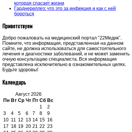
которая спасает жизни
Гарднереллез: что это за инфекция и как с ней
бороться
Приветствуем
Добро пожаловать на медицинский портал "22Медик".
Помните, что информация, представленная на данном
сайте, не должна использоваться для самостоятельного
лечения и диагностики заболеваний, и не может заменить
очную консультацию специалиста. Вся информация
представлена исключительно в ознакомительных целях.
Будьте здоровы!
Календарь
Август 2026
Пн
Вт
Ср
Чт
Пт
Сб
Вс
1
2
3
4
5
6
7
8
9
10
11
12
13
14
15
16
17
18
19
20
21
22
23