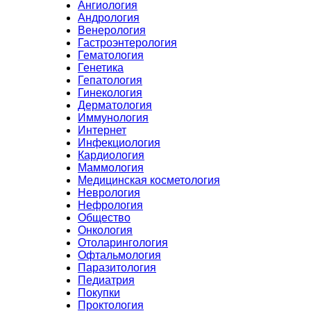
Ангиология
Андрология
Венерология
Гастроэнтерология
Гематология
Генетика
Гепатология
Гинекология
Дерматология
Иммунология
Интернет
Инфекциология
Кардиология
Маммология
Медицинская косметология
Неврология
Нефрология
Общество
Онкология
Отоларингология
Офтальмология
Паразитология
Педиатрия
Покупки
Проктология