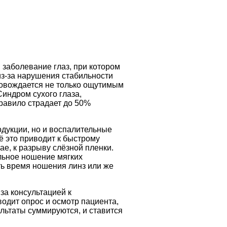
 заболевание глаз, при котором
из-за нарушения стабильности
овождается не только ощутимым
индром сухого глаза,
равило страдает до 50%
дукции, но и воспалительные
ё это приводит к быстрому
е, к разрыву слёзной пленки.
ельное ношение мягких
ть время ношения линз или же
за консультацией к
водит опрос и осмотр пациента,
ультаты суммируются, и ставится