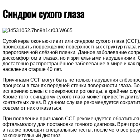
Синдром сухого глаза
Сухой кератоконъюктивит или синдром сухого глаза (ССГ),
происходить повреждение поверхностных структур глаза 
прероговичной слёзной пленки.
Данное заболевание сопр
дискомфортом в глазах, но и зрительными нарушениями. С
достаточно распространённое заболевание в мире и как п
населения старше 40 лет.
Причинами ССГ могут быть не только нарушения слёзопро
процессы в тканях передней стенки поверхности глаза. Вс
испарению слезы с поверхности роговицы, в крайнем случа
Кроме того к синдрому сухого глаза может привести длит
контактных линз. В данном случае рекомендуется сократи
совсем от них отказаться.
При появлении признаков ССГ рекомендуется обратиться 
офтальмологу для постановки точного диагноза. Врач про
а так же проводит специальные тесты, после чего все рез
заключительный диагноз.