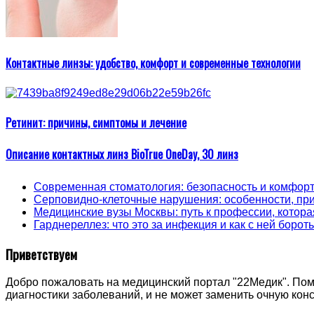
Контактные линзы: удобство, комфорт и современные технологии
Ретинит: причины, симптомы и лечение
Описание контактных линз BioTrue OneDay, 30 линз
Современная стоматология: безопасность и комфорт
Серповидно-клеточные нарушения: особенности, пр
Медицинские вузы Москвы: путь к профессии, котора
Гарднереллез: что это за инфекция и как с ней борот
Приветствуем
Добро пожаловать на медицинский портал "22Медик". Пом
диагностики заболеваний, и не может заменить очную ко