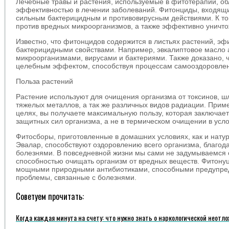
Лечебные травы и растения, используемые в фитотерапии, о
эффективностью в лечении заболеваний. Фитонциды, входящи
сильным бактерицидным и противовирусным действиями. К том
против вредных микроорганизмов, а также эффективно уничто
Известно, что фитонцидов содержится в листьях растений, э
бактерицидными свойствами. Например, эвкалиптовое масло а
микроорганизмами, вирусами и бактериями. Также доказано, 
целебным эффектом, способствуя процессам самооздоровле
Польза растений
Растение используют для очищения организма от токсинов, ш
тяжелых металлов, а так же различных видов радиации. При
целях, вы получаете максимальную пользу, которая заключае
защитных сил организма, а не в термическом очищении в усл
Фитосборы, приготовленные в домашних условиях, как и нату
Эвалар, способствуют оздоровлению всего организма, благод
болезнями. В повседневной жизни мы сами не задумываемся о
способностью очищать организм от вредных веществ. Фитону
мощными природными антибиотиками, способными предупред
проблемы, связанные с болезнями.
Советуем прочитать:
Когда каждая минута на счету: что нужно знать о наркологической неотл