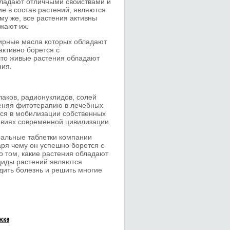
бладают отличными свойствами и
е в состав растений, являются
у же, все растения активны
жают их.
фирные масла которых обладают
ктивно борется с
что живые растения обладают
ния.
лаков, радионуклидов, солей
меняя фитотерапию в лечебных
тся в мобилизации собственных
овиях современной цивилизации.
ральные таблетки компании
аря чему он успешно борется с
 том, какие растения обладают
циды растений являются
ить болезнь и решить многие
ожке