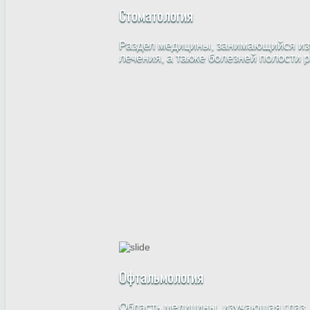
Стоматология
Раздел медицины, занимающийся изу
лечения, а также болезней полости 
Офтальмология
Область медицины, изучающая глаз,