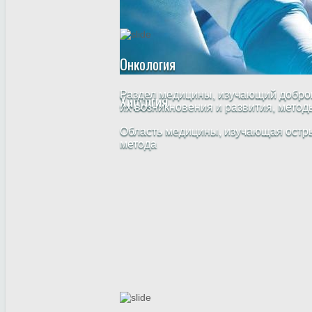
Онкология
Раздел медицины, изучающий добро
Хирургия
их возникновения и развития, метод
Область медицины, изучающая остры
метода