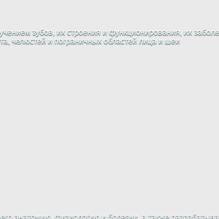
чением зубов, их строения и функционирования, их заболе
рта, челюстей и пограничных областей лица и шеи
 его анатомию, физиологию и болезни, а также разрабатыв