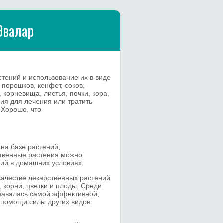
Эвалар
тений и использование их в виде
, порошков, конфет, соков,
корневища, листья, почки, кора,
ния для лечения или тратить
 Хорошо, что
.
на базе растений,
ственные растения можно
ий в домашних условиях.
качестве лекарственных растений
, корни, цветки и плоды. Среди
навалась самой эффективной,
и помощи силы других видов