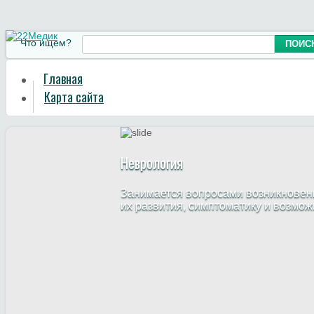
Что ищем?
Главная
Карта сайта
Неврология
Занимается вопросами возникновени
их развития, симптоматику и возмо