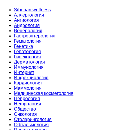
Siberian wellness
Аллергология
Ангиология
Андрология
Венерология
Гастроэнтерология
Гематология
Генетика
Гепатология
Гинекология
Дерматология
Иммунология
Интернет
Инфекциология
Кардиология
Маммология
Медицинская косметология
Неврология
Нефрология
Общество
Онкология
Отоларингология
Офтальмология
Паразитология