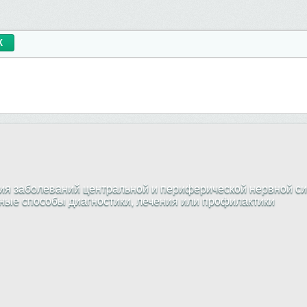
я заболеваний центральной и периферической нервной си
жные способы диагностики, лечения или профилактики