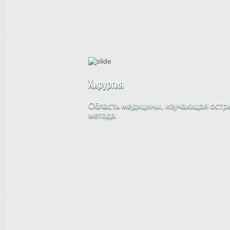
Хирургия
Область медицины, изучающая остры
метода