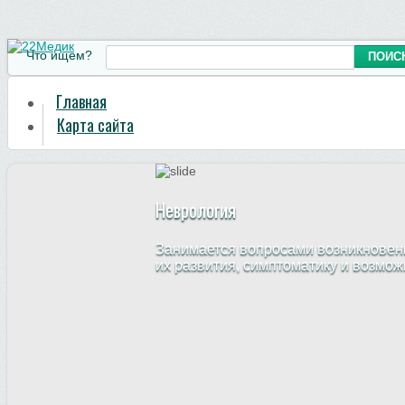
Что ищем?
Главная
Карта сайта
Неврология
Занимается вопросами возникновени
их развития, симптоматику и возмо