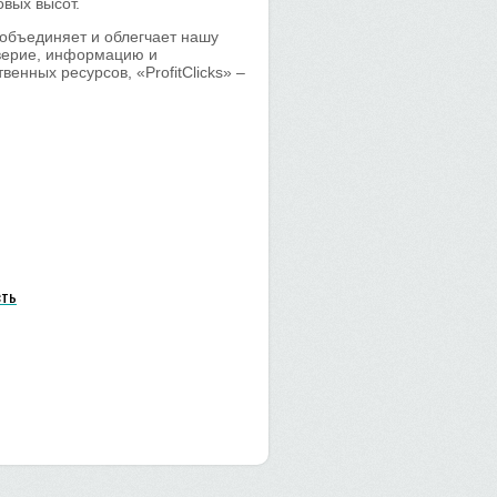
овых высот.
я объединяет и облегчает нашу
оверие, информацию и
енных ресурсов, «ProfitClicks» –
сть