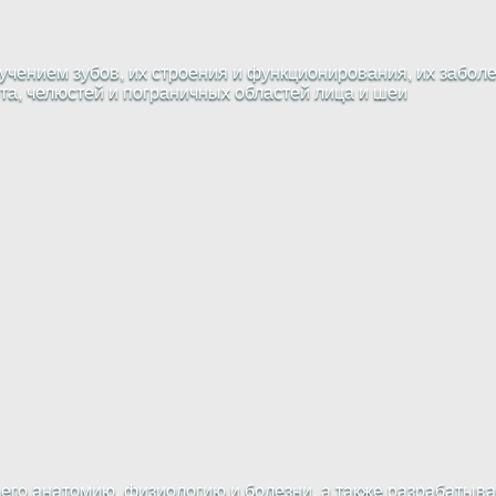
чением зубов, их строения и функционирования, их заболе
рта, челюстей и пограничных областей лица и шеи
 его анатомию, физиологию и болезни, а также разрабатыв