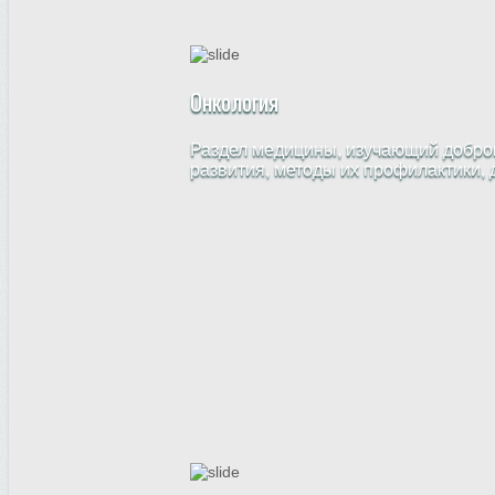
Онкология
Раздел медицины, изучающий доброк
развития, методы их профилактики, 