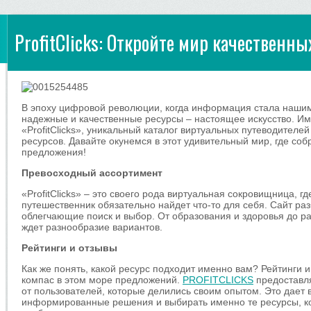
ProfitClicks: Откройте мир качественных
В эпоху цифровой революции, когда информация стала наши
надежные и качественные ресурсы – настоящее искусство. Им
«ProfitClicks», уникальный каталог виртуальных путеводителей
ресурсов. Давайте окунемся в этот удивительный мир, где со
предложения!
Превосходный ассортимент
«ProfitClicks» – это своего рода виртуальная сокровищница, г
путешественник обязательно найдет что-то для себя. Сайт раз
облегчающие поиск и выбор. От образования и здоровья до ра
ждет разнообразие вариантов.
Рейтинги и отзывы
Как же понять, какой ресурс подходит именно вам? Рейтинги 
компас в этом море предложений.
PROFITCLICKS
предоставля
от пользователей, которые делились своим опытом. Это дает
информированные решения и выбирать именно те ресурсы, ко