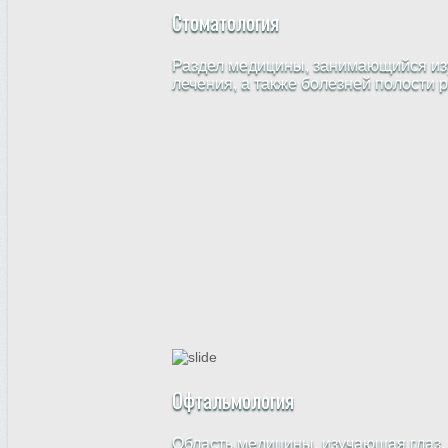
Стоматология
Раздел медицины, занимающийся изу
лечения, а также болезней полости 
Офтальмология
Область медицины, изучающая глаз,