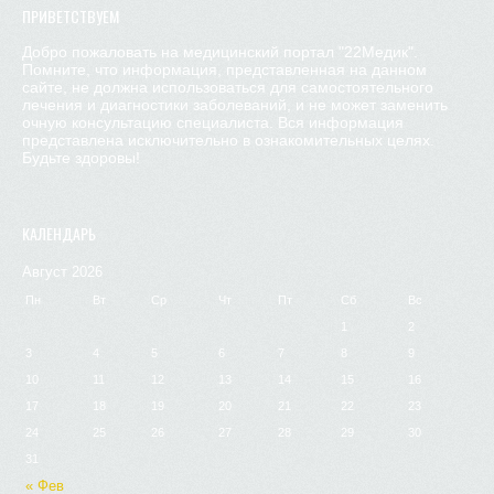
ПРИВЕТСТВУЕМ
Добро пожаловать на медицинский портал "22Медик".
Помните, что информация, представленная на данном
сайте, не должна использоваться для самостоятельного
лечения и диагностики заболеваний, и не может заменить
очную консультацию специалиста. Вся информация
представлена исключительно в ознакомительных целях.
Будьте здоровы!
КАЛЕНДАРЬ
Август 2026
Пн
Вт
Ср
Чт
Пт
Сб
Вс
1
2
3
4
5
6
7
8
9
10
11
12
13
14
15
16
17
18
19
20
21
22
23
24
25
26
27
28
29
30
31
« Фев