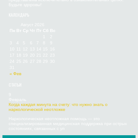
Будьте здоровы!
КАЛЕНДАРЬ
Август 2026
Пн
Вт
Ср
Чт
Пт
Сб
Вс
1
2
3
4
5
6
7
8
9
10
11
12
13
14
15
16
17
18
19
20
21
22
23
24
25
26
27
28
29
30
31
« Фев
СТАТЬИ
9
Февраль
Когда каждая минута на счету: что нужно знать о
наркологической неотложке
Наркологическая неотложная помощь — это
специализированная медицинская поддержка при острых
состояниях, связанных с уп