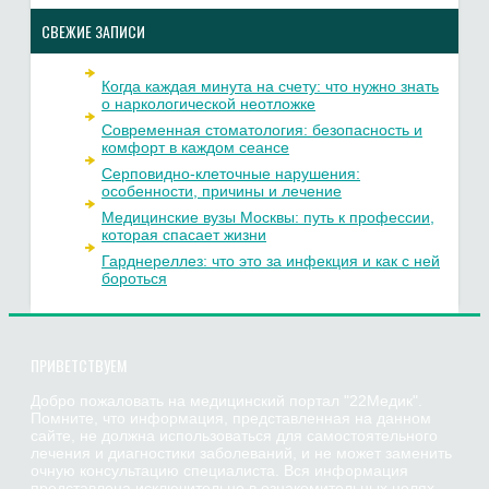
СВЕЖИЕ ЗАПИСИ
Когда каждая минута на счету: что нужно знать
о наркологической неотложке
Современная стоматология: безопасность и
комфорт в каждом сеансе
Серповидно-клеточные нарушения:
особенности, причины и лечение
Медицинские вузы Москвы: путь к профессии,
которая спасает жизни
Гарднереллез: что это за инфекция и как с ней
бороться
ПРИВЕТСТВУЕМ
Добро пожаловать на медицинский портал "22Медик".
Помните, что информация, представленная на данном
сайте, не должна использоваться для самостоятельного
лечения и диагностики заболеваний, и не может заменить
очную консультацию специалиста. Вся информация
представлена исключительно в ознакомительных целях.