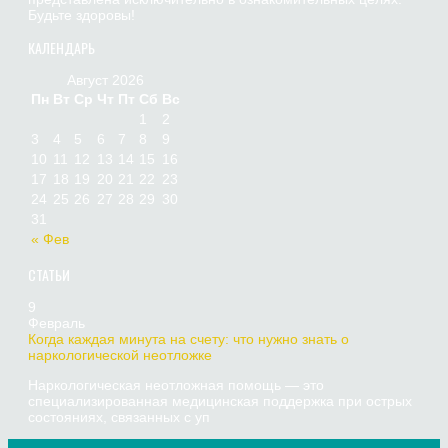
Будьте здоровы!
КАЛЕНДАРЬ
Август 2026
Пн
Вт
Ср
Чт
Пт
Сб
Вс
1
2
3
4
5
6
7
8
9
10
11
12
13
14
15
16
17
18
19
20
21
22
23
24
25
26
27
28
29
30
31
« Фев
СТАТЬИ
9
Февраль
Когда каждая минута на счету: что нужно знать о
наркологической неотложке
Наркологическая неотложная помощь — это
специализированная медицинская поддержка при острых
состояниях, связанных с уп