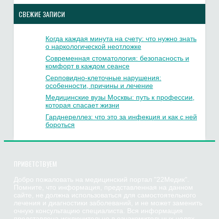
СВЕЖИЕ ЗАПИСИ
Когда каждая минута на счету: что нужно знать
о наркологической неотложке
Современная стоматология: безопасность и
комфорт в каждом сеансе
Серповидно-клеточные нарушения:
особенности, причины и лечение
Медицинские вузы Москвы: путь к профессии,
которая спасает жизни
Гарднереллез: что это за инфекция и как с ней
бороться
ПРИВЕТСТВУЕМ
Добро пожаловать на медицинский портал "22Медик".
Помните, что информация, представленная на данном
сайте, не должна использоваться для самостоятельного
лечения и диагностики заболеваний, и не может заменить
очную консультацию специалиста. Вся информация
представлена исключительно в ознакомительных целях.