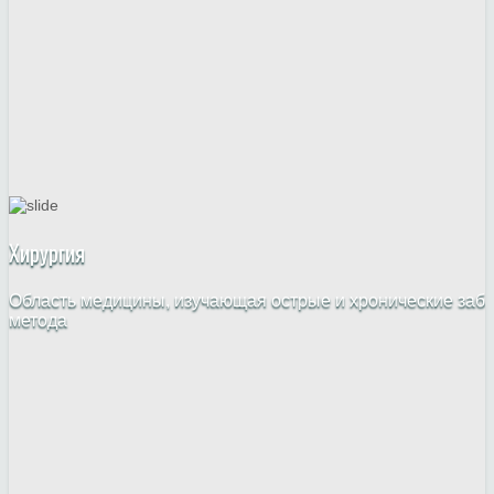
Хирургия
Область медицины, изучающая острые и хронические забо
метода