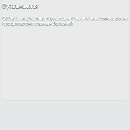
Офтальмология
Область медицины, изучающая глаз, его анатомию, физио
профилактики глазных болезней