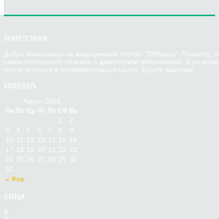
ПРИВЕТСТВУЕМ
Добро пожаловать на медицинский портал "22Медик". Помните, ч
самостоятельного лечения и диагностики заболеваний, и не мож
исключительно в ознакомительных целях. Будьте здоровы!
КАЛЕНДАРЬ
Август 2026
Пн
Вт
Ср
Чт
Пт
Сб
Вс
1
2
3
4
5
6
7
8
9
10
11
12
13
14
15
16
17
18
19
20
21
22
23
24
25
26
27
28
29
30
31
« Фев
СТАТЬИ
9