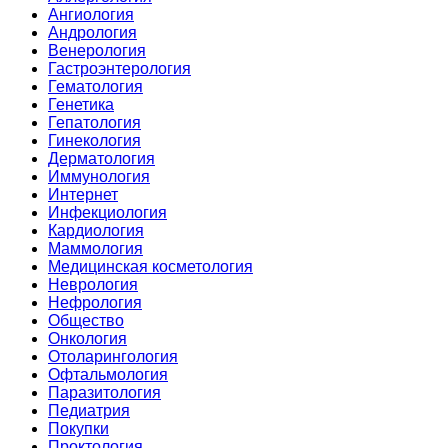
Ангиология
Андрология
Венерология
Гастроэнтерология
Гематология
Генетика
Гепатология
Гинекология
Дерматология
Иммунология
Интернет
Инфекциология
Кардиология
Маммология
Медицинская косметология
Неврология
Нефрология
Общество
Онкология
Отоларингология
Офтальмология
Паразитология
Педиатрия
Покупки
Проктология