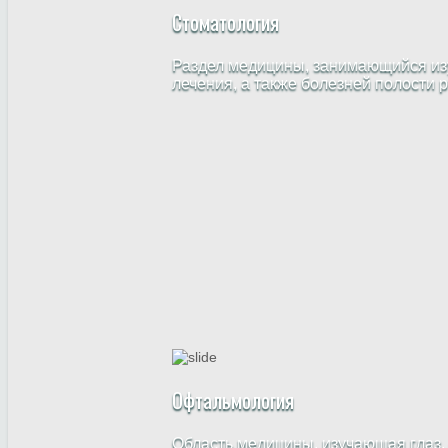
Стоматология
Раздел медицины, занимающийся изу
лечения, а также болезней полости 
Офтальмология
Область медицины, изучающая глаз,