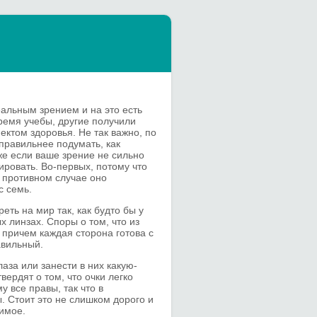
альным зрением и на это есть
время учебы, другие получили
фектом здоровья.
Не так важно, по
 правильнее подумать, как
же если ваше зрение не сильно
ировать. Во-первых, потому что
в противном случае оно
с семь.
еть на мир так, как будто бы у
х линзах. Споры о том, что из
 причем каждая сторона готова с
авильный.
аза или занести в них какую-
вердят о том, что очки легко
у все правы, так что в
. Стоит это не слишком дорого и
имое.