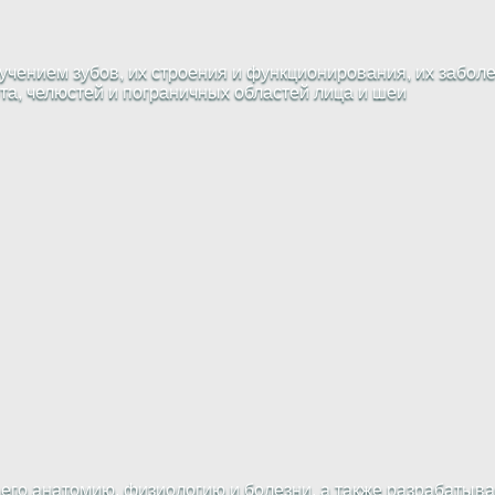
чением зубов, их строения и функционирования, их заболе
рта, челюстей и пограничных областей лица и шеи
 его анатомию, физиологию и болезни, а также разрабатыв