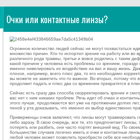
Очки или контактные линзы?
Огромное количество людей сейчас не могут похвастаться иде
множество причин. Кто-то испортил зрение на работу или во 
различного рода травмы, третьи и вовсе родились с таким де
какой причине у человека есть проблемы со зрением, гораздо
именно нивелировать их воздействие на вас и вашу жизнь. Да
плохое, например, всего плюс два, то его необходимо коррект
вы можете не заметить что-то важное. Во-вторых, потому что 
продолжит падать и плюс два со временем превратятся в плю
Сейчас есть сразу два способа скорректировать зрение и смотр
вас нет с ним никаких проблем. Речь идет об очках и контактны
этого лучше, продолжаются вот уже на протяжении долгих лет,
пеной у рта доказывать, что именно их выбор единственно пр
Приверженцы очков заявляют, что линзы могут травмировать гл
либо заразу. В свою очередь, все те, кто предпочитает линзы, т
потерять или разбить, они часто портят внешний вид. По своем
большинстве случаев логично иметь и очки и контактные линзы
любой человек может позволить приобрести себе все необход