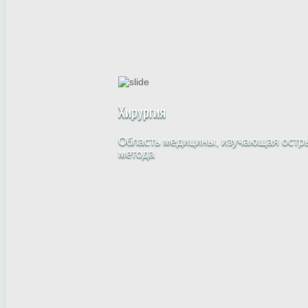
Хирургия
Область медицины, изучающая остры
метода