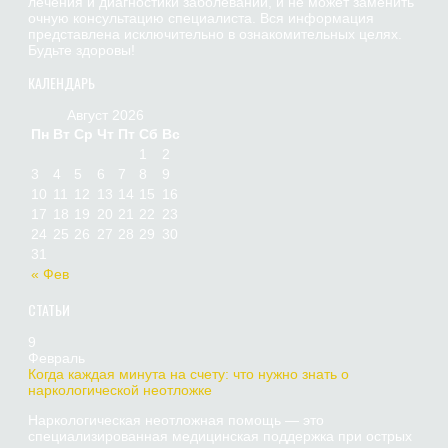
лечения и диагностики заболеваний, и не может заменить
очную консультацию специалиста. Вся информация
представлена исключительно в ознакомительных целях.
Будьте здоровы!
КАЛЕНДАРЬ
Август 2026
Пн
Вт
Ср
Чт
Пт
Сб
Вс
1
2
3
4
5
6
7
8
9
10
11
12
13
14
15
16
17
18
19
20
21
22
23
24
25
26
27
28
29
30
31
« Фев
СТАТЬИ
9
Февраль
Когда каждая минута на счету: что нужно знать о
наркологической неотложке
Наркологическая неотложная помощь — это
специализированная медицинская поддержка при острых