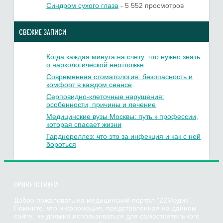
Синдром сухого глаза
- 5 552 просмотров
СВЕЖИЕ ЗАПИСИ
Когда каждая минута на счету: что нужно знать
о наркологической неотложке
Современная стоматология: безопасность и
комфорт в каждом сеансе
Серповидно-клеточные нарушения:
особенности, причины и лечение
Медицинские вузы Москвы: путь к профессии,
которая спасает жизни
Гарднереллез: что это за инфекция и как с ней
бороться
ПРИВЕТСТВУЕМ
Добро пожаловать на медицинский портал "22Медик".
Помните, что информация, представленная на данном
сайте, не должна использоваться для самостоятельного