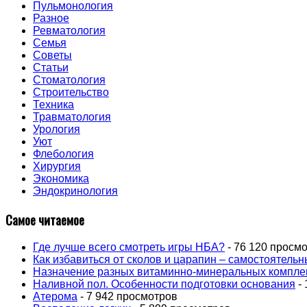
Пульмонология
Разное
Ревматология
Семья
Советы
Статьи
Стоматология
Строительство
Техника
Травматология
Урология
Уют
Флебология
Хирургия
Экономика
Эндокринология
Самое читаемое
Где лучше всего смотреть игры НБА?
- 76 120 просм
Как избавиться от сколов и царапин – самостоятель
Назначение разных витаминно-минеральных компле
Наливной пол. Особенности подготовки основания
- 
Атерома
- 7 942 просмотров