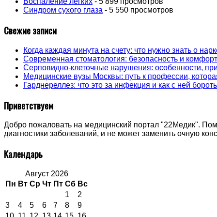
Воспаление легких
- 5 899 просмотров
Синдром сухого глаза
- 5 550 просмотров
Свежие записи
Когда каждая минута на счету: что нужно знать о на
Современная стоматология: безопасность и комфорт
Серповидно-клеточные нарушения: особенности, пр
Медицинские вузы Москвы: путь к профессии, котора
Гарднереллез: что это за инфекция и как с ней борот
Приветствуем
Добро пожаловать на медицинский портал "22Медик". Пом
диагностики заболеваний, и не может заменить очную ко
Календарь
Август 2026
Пн
Вт
Ср
Чт
Пт
Сб
Вс
1
2
3
4
5
6
7
8
9
10
11
12
13
14
15
16