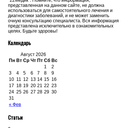
"22Медик". Помните, что информация,
представленная на данном сайте, не должна
использоваться для самостоятельного лечения и
диагностики заболеваний, и не может заменить
очную консультацию специалиста. Вся информация
представлена исключительно в ознакомительных
целях. Будьте здоровы!
Календарь
Август 2026
Пн
Вт
Ср
Чт
Пт
Сб
Вс
1
2
3
4
5
6
7
8
9
10
11
12
13
14
15
16
17
18
19
20
21
22
23
24
25
26
27
28
29
30
31
« Фев
Статьи