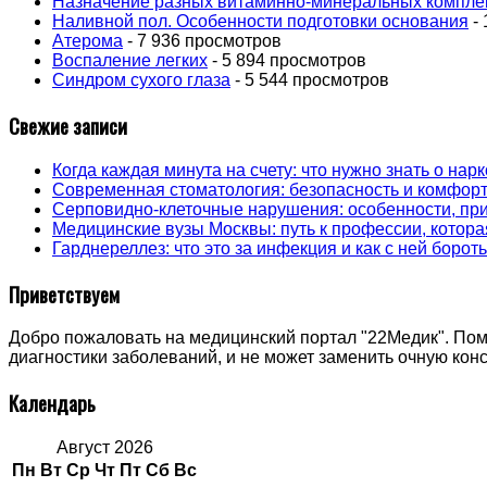
Назначение разных витаминно-минеральных компле
Наливной пол. Особенности подготовки основания
- 
Атерома
- 7 936 просмотров
Воспаление легких
- 5 894 просмотров
Синдром сухого глаза
- 5 544 просмотров
Свежие записи
Когда каждая минута на счету: что нужно знать о на
Современная стоматология: безопасность и комфорт
Серповидно-клеточные нарушения: особенности, пр
Медицинские вузы Москвы: путь к профессии, котора
Гарднереллез: что это за инфекция и как с ней борот
Приветствуем
Добро пожаловать на медицинский портал "22Медик". Пом
диагностики заболеваний, и не может заменить очную ко
Календарь
Август 2026
Пн
Вт
Ср
Чт
Пт
Сб
Вс