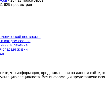
ксов
- 16 427 просмотров
11 829 просмотров
ркологической неотложке
 в каждом сеансе
ичины и лечение
я спасает жизни
ься
ните, что информация, представленная на данном сайте, н
нсультацию специалиста. Вся информация представлена иск