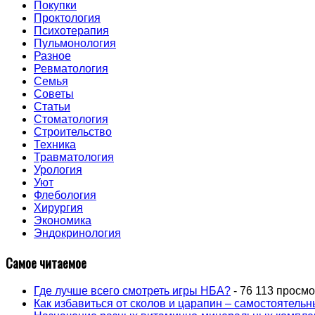
Покупки
Проктология
Психотерапия
Пульмонология
Разное
Ревматология
Семья
Советы
Статьи
Стоматология
Строительство
Техника
Травматология
Урология
Уют
Флебология
Хирургия
Экономика
Эндокринология
Самое читаемое
Где лучше всего смотреть игры НБА?
- 76 113 просм
Как избавиться от сколов и царапин – самостоятель