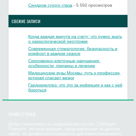
Синдром сухого глаза
- 5 550 просмотров
СВЕЖИЕ ЗАПИСИ
Когда каждая минута на счету: что нужно знать
о наркологической неотложке
Современная стоматология: безопасность и
комфорт в каждом сеансе
Серповидно-клеточные нарушения:
особенности, причины и лечение
Медицинские вузы Москвы: путь к профессии,
которая спасает жизни
Гарднереллез: что это за инфекция и как с ней
бороться
ПРИВЕТСТВУЕМ
Добро пожаловать на медицинский портал "22Медик".
Помните, что информация, представленная на данном
сайте, не должна использоваться для самостоятельного