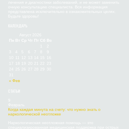
лечения и диагностики заболеваний, и не может заменить
очную консультацию специалиста. Вся информация
представлена исключительно в ознакомительных целях.
Будьте здоровы!
КАЛЕНДАРЬ
Август 2026
Пн
Вт
Ср
Чт
Пт
Сб
Вс
1
2
3
4
5
6
7
8
9
10
11
12
13
14
15
16
17
18
19
20
21
22
23
24
25
26
27
28
29
30
31
« Фев
СТАТЬИ
9
Февраль
Когда каждая минута на счету: что нужно знать о
наркологической неотложке
Наркологическая неотложная помощь — это
специализированная медицинская поддержка при острых