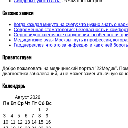
Синдром сухого глаза
- 5 548 просмотров
Свежие записи
Когда каждая минута на счету: что нужно знать о на
Современная стоматология: безопасность и комфорт
Серповидно-клеточные нарушения: особенности, пр
Медицинские вузы Москвы: путь к профессии, котора
Гарднереллез: что это за инфекция и как с ней борот
Приветствуем
Добро пожаловать на медицинский портал "22Медик". Пом
диагностики заболеваний, и не может заменить очную ко
Календарь
Август 2026
Пн
Вт
Ср
Чт
Пт
Сб
Вс
1
2
3
4
5
6
7
8
9
10
11
12
13
14
15
16