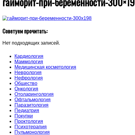
гайморит-при-беременности-300×1
Советуем прочитать:
Нет подходящих записей.
Кардиология
Маммология
Медицинская косметология
Неврология
Нефрология
Общество
Онкология
Отоларингология
Офтальмология
Паразитология
Педиатрия
Покупки
Проктология
Психотерапия
Пульмонология