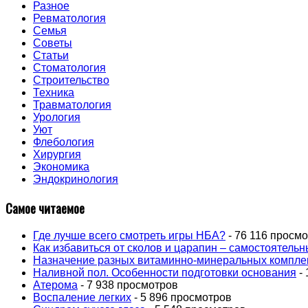
Разное
Ревматология
Семья
Советы
Статьи
Стоматология
Строительство
Техника
Травматология
Урология
Уют
Флебология
Хирургия
Экономика
Эндокринология
Самое читаемое
Где лучше всего смотреть игры НБА?
- 76 116 просм
Как избавиться от сколов и царапин – самостоятель
Назначение разных витаминно-минеральных компле
Наливной пол. Особенности подготовки основания
- 
Атерома
- 7 938 просмотров
Воспаление легких
- 5 896 просмотров