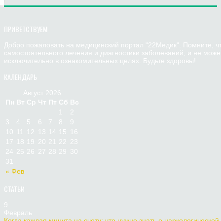
ПРИВЕТСТВУЕМ
Добро пожаловать на медицинский портал "22Медик". Помните, ч
самостоятельного лечения и диагностики заболеваний, и не мож
исключительно в ознакомительных целях. Будьте здоровы!
КАЛЕНДАРЬ
Август 2026
Пн
Вт
Ср
Чт
Пт
Сб
Вс
1
2
3
4
5
6
7
8
9
10
11
12
13
14
15
16
17
18
19
20
21
22
23
24
25
26
27
28
29
30
31
« Фев
СТАТЬИ
9
Февраль
Когда каждая минута на счету: что нужно знать о наркологической