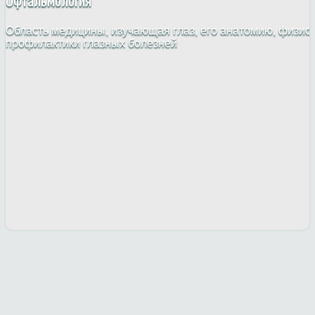
Офтальмология
Область медицины, изучающая глаз, его анатомию, физио
профилактики глазных болезней