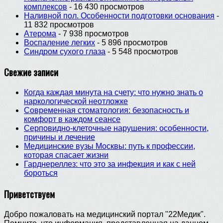
комплексов
- 16 430 просмотров
Наливной пол. Особенности подготовки основания
-
11 832 просмотров
Атерома
- 7 938 просмотров
Воспаление легких
- 5 896 просмотров
Синдром сухого глаза
- 5 548 просмотров
Свежие записи
Когда каждая минута на счету: что нужно знать о
наркологической неотложке
Современная стоматология: безопасность и
комфорт в каждом сеансе
Серповидно-клеточные нарушения: особенности,
причины и лечение
Медицинские вузы Москвы: путь к профессии,
которая спасает жизни
Гарднереллез: что это за инфекция и как с ней
бороться
Приветствуем
Добро пожаловать на медицинский портал "22Медик".