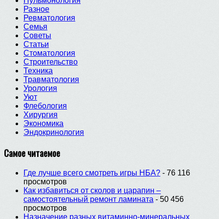
Пульмонология
Разное
Ревматология
Семья
Советы
Статьи
Стоматология
Строительство
Техника
Травматология
Урология
Уют
Флебология
Хирургия
Экономика
Эндокринология
Самое читаемое
Где лучше всего смотреть игры НБА?
- 76 116
просмотров
Как избавиться от сколов и царапин –
самостоятельный ремонт ламината
- 50 456
просмотров
Назначение разных витаминно-минеральных