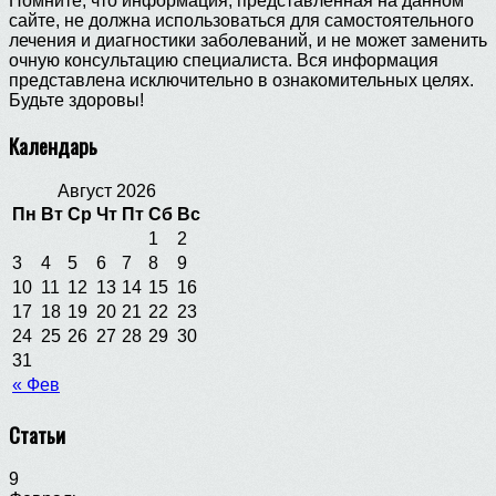
Помните, что информация, представленная на данном
сайте, не должна использоваться для самостоятельного
лечения и диагностики заболеваний, и не может заменить
очную консультацию специалиста. Вся информация
представлена исключительно в ознакомительных целях.
Будьте здоровы!
Календарь
Август 2026
Пн
Вт
Ср
Чт
Пт
Сб
Вс
1
2
3
4
5
6
7
8
9
10
11
12
13
14
15
16
17
18
19
20
21
22
23
24
25
26
27
28
29
30
31
« Фев
Статьи
9