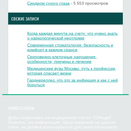
Синдром сухого глаза
- 5 553 просмотров
СВЕЖИЕ ЗАПИСИ
Когда каждая минута на счету: что нужно знать
о наркологической неотложке
Современная стоматология: безопасность и
комфорт в каждом сеансе
Серповидно-клеточные нарушения:
особенности, причины и лечение
Медицинские вузы Москвы: путь к профессии,
которая спасает жизни
Гарднереллез: что это за инфекция и как с ней
бороться
ПРИВЕТСТВУЕМ
Добро пожаловать на медицинский портал "22Медик".
Помните, что информация, представленная на данном
сайте, не должна использоваться для самостоятельного