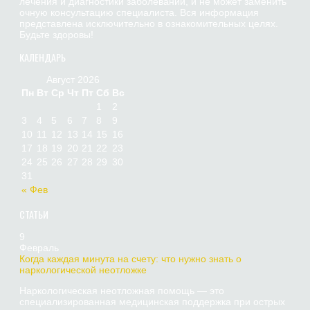
лечения и диагностики заболеваний, и не может заменить
очную консультацию специалиста. Вся информация
представлена исключительно в ознакомительных целях.
Будьте здоровы!
КАЛЕНДАРЬ
Август 2026
Пн
Вт
Ср
Чт
Пт
Сб
Вс
1
2
3
4
5
6
7
8
9
10
11
12
13
14
15
16
17
18
19
20
21
22
23
24
25
26
27
28
29
30
31
« Фев
СТАТЬИ
9
Февраль
Когда каждая минута на счету: что нужно знать о
наркологической неотложке
Наркологическая неотложная помощь — это
специализированная медицинская поддержка при острых