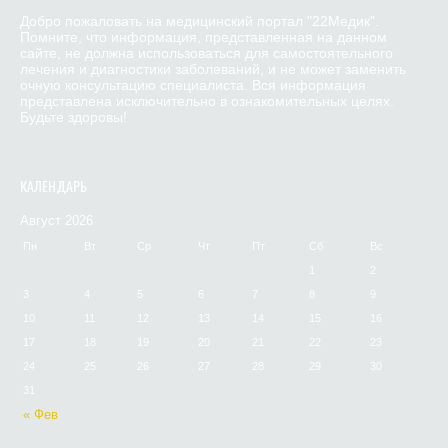
Добро пожаловать на медицинский портал "22Медик".
Помните, что информация, представленная на данном
сайте, не должна использоваться для самостоятельного
лечения и диагностики заболеваний, и не может заменить
очную консультацию специалиста. Вся информация
представлена исключительно в ознакомительных целях.
Будьте здоровы!
КАЛЕНДАРЬ
Август 2026
Пн
Вт
Ср
Чт
Пт
Сб
Вс
1
2
3
4
5
6
7
8
9
10
11
12
13
14
15
16
17
18
19
20
21
22
23
24
25
26
27
28
29
30
31
« Фев