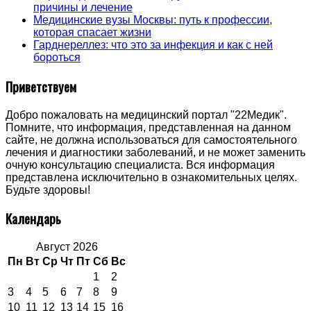
причины и лечение
Медицинские вузы Москвы: путь к профессии,
которая спасает жизни
Гарднереллез: что это за инфекция и как с ней
бороться
Приветствуем
Добро пожаловать на медицинский портал "22Медик".
Помните, что информация, представленная на данном
сайте, не должна использоваться для самостоятельного
лечения и диагностики заболеваний, и не может заменить
очную консультацию специалиста. Вся информация
представлена исключительно в ознакомительных целях.
Будьте здоровы!
Календарь
Август 2026
Пн
Вт
Ср
Чт
Пт
Сб
Вс
1
2
3
4
5
6
7
8
9
10
11
12
13
14
15
16