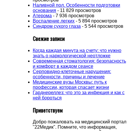
Наливной пол. Особенности подготовки
основания
- 11 829 просмотров
Атерома
- 7 936 просмотров
Воспаление легких
- 5 894 просмотров
Синдром сухого глаза
- 5 544 просмотров
Свежие записи
Когда каждая минута на счету: что нужно
знать о наркологической неотложке
Современная стоматология: безопасность
и комфорт в каждом сеансе
Серповидно-клеточные нарушения:
особенности, причины и лечение
Медицинские вузы Москвы: путь к
профессии, которая спасает жизни
Гарднереллез: что это за инфекция и как с
ней бороться
Приветствуем
Добро пожаловать на медицинский портал
"22Медик". Помните, что информация,