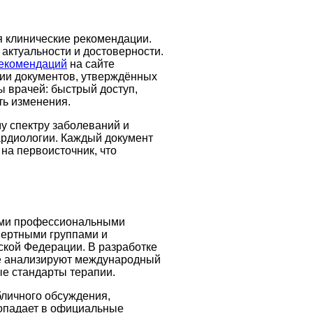
я клинические рекомендации.
 актуальности и достоверности.
рекомендаций
на сайте
сии документов, утверждённых
ы врачей: быстрый доступ,
ть изменения.
у спектру заболеваний и
кардиологии. Каждый документ
на первоисточник, что
ыми профессиональными
пертными группами и
кой Федерации. В разработке
ые анализируют международный
ые стандарты терапии.
бличного обсуждения,
попадает в официальные