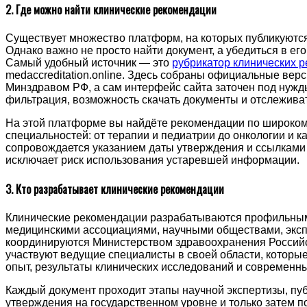
2. Где можно найти клинические рекомендации
Существует множество платформ, на которых публикуютс
Однако важно не просто найти документ, а убедиться в его
Самый удобный источник — это
рубрикатор клинических 
medaccreditation.online. Здесь собраны официальные вер
Минздравом РФ, а сам интерфейс сайта заточен под нужд
фильтрация, возможность скачать документы и отслежива
На этой платформе вы найдёте рекомендации по широком
специальностей: от терапии и педиатрии до онкологии и 
сопровождается указанием даты утверждения и ссылками 
исключает риск использования устаревшей информации.
3. Кто разрабатывает клинические рекомендации
Клинические рекомендации разрабатываются профильн
медицинскими ассоциациями, научными обществами, экс
координируются Министерством здравоохранения Российс
участвуют ведущие специалисты в своей области, котор
опыт, результаты клинических исследований и современн
Каждый документ проходит этапы научной экспертизы, пу
утверждения на государственном уровне и только затем 