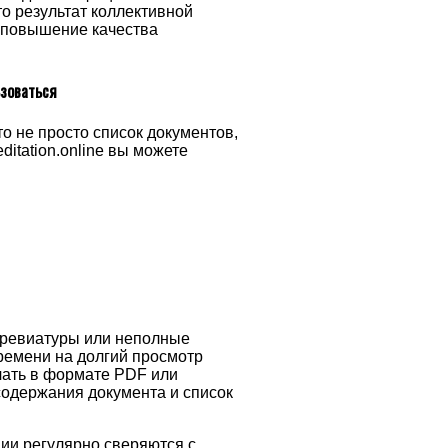
то результат коллективной
а повышение качества
ьзоваться
 не просто список документов,
itation.online вы можете
ббревиатуры или неполные
времени на долгий просмотр
чать в формате PDF или
содержания документа и список
ии регулярно сверяются с