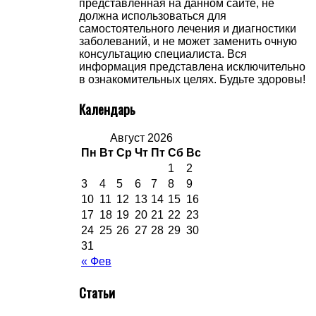
представленная на данном сайте, не
должна использоваться для
самостоятельного лечения и диагностики
заболеваний, и не может заменить очную
консультацию специалиста. Вся
информация представлена исключительно
в ознакомительных целях. Будьте здоровы!
Календарь
Август 2026
Пн
Вт
Ср
Чт
Пт
Сб
Вс
1
2
3
4
5
6
7
8
9
10
11
12
13
14
15
16
17
18
19
20
21
22
23
24
25
26
27
28
29
30
31
« Фев
Статьи