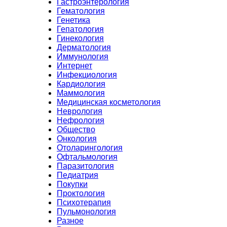
Гастроэнтерология
Гематология
Генетика
Гепатология
Гинекология
Дерматология
Иммунология
Интернет
Инфекциология
Кардиология
Маммология
Медицинская косметология
Неврология
Нефрология
Общество
Онкология
Отоларингология
Офтальмология
Паразитология
Педиатрия
Покупки
Проктология
Психотерапия
Пульмонология
Разное