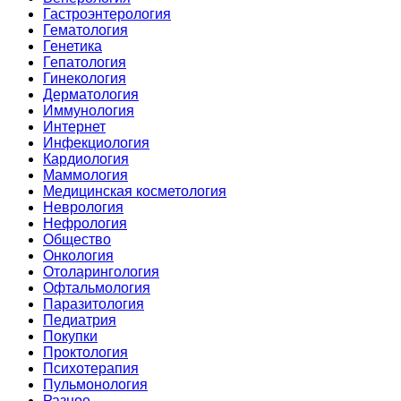
Гастроэнтерология
Гематология
Генетика
Гепатология
Гинекология
Дерматология
Иммунология
Интернет
Инфекциология
Кардиология
Маммология
Медицинская косметология
Неврология
Нефрология
Общество
Онкология
Отоларингология
Офтальмология
Паразитология
Педиатрия
Покупки
Проктология
Психотерапия
Пульмонология
Разное