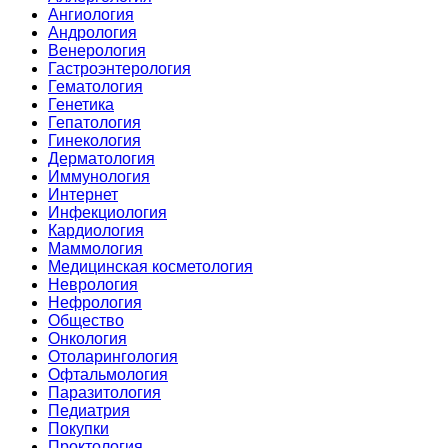
Ангиология
Андрология
Венерология
Гастроэнтерология
Гематология
Генетика
Гепатология
Гинекология
Дерматология
Иммунология
Интернет
Инфекциология
Кардиология
Маммология
Медицинская косметология
Неврология
Нефрология
Общество
Онкология
Отоларингология
Офтальмология
Паразитология
Педиатрия
Покупки
Проктология