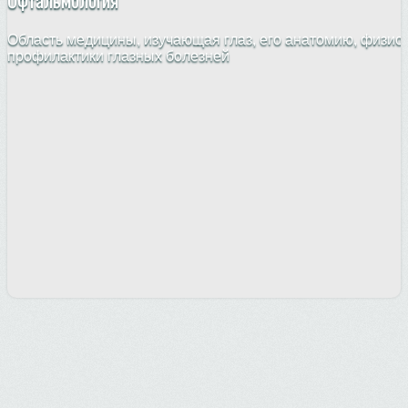
Офтальмология
Область медицины, изучающая глаз, его анатомию, физио
профилактики глазных болезней