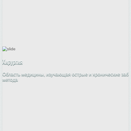
Хирургия
Область медицины, изучающая острые и хронические забо
метода