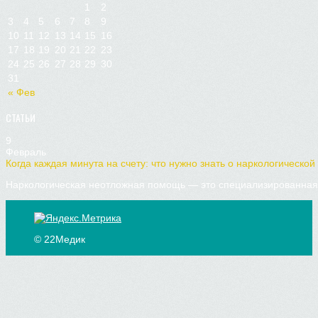
1
2
3
4
5
6
7
8
9
10
11
12
13
14
15
16
17
18
19
20
21
22
23
24
25
26
27
28
29
30
31
« Фев
СТАТЬИ
9
Февраль
Когда каждая минута на счету: что нужно знать о наркологической
Наркологическая неотложная помощь — это специализированная 
© 22Медик