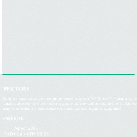
ПРИВЕТСТВУЕМ
Добро пожаловать на медицинский портал "22Медик". Помните, ч
самостоятельного лечения и диагностики заболеваний, и не мож
исключительно в ознакомительных целях. Будьте здоровы!
КАЛЕНДАРЬ
Август 2026
Пн
Вт
Ср
Чт
Пт
Сб
Вс