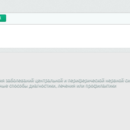
я заболеваний центральной и периферической нервной си
жные способы диагностики, лечения или профилактики