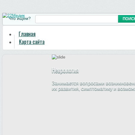
Что ищем?
Главная
Карта сайта
Неврология
Занимается вопросами возникновени
их развития, симптоматику и возмо