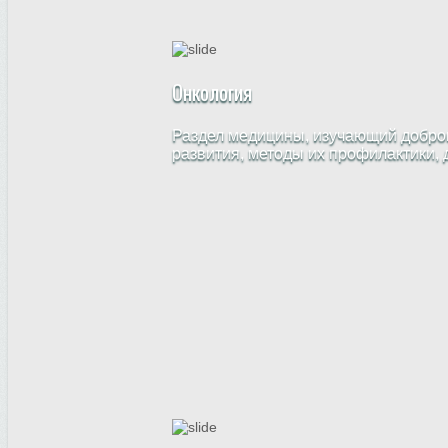
Онкология
Раздел медицины, изучающий доброк
развития, методы их профилактики, 