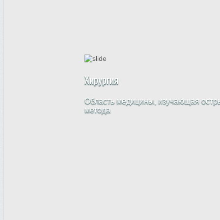
Хирургия
Область медицины, изучающая остры
метода