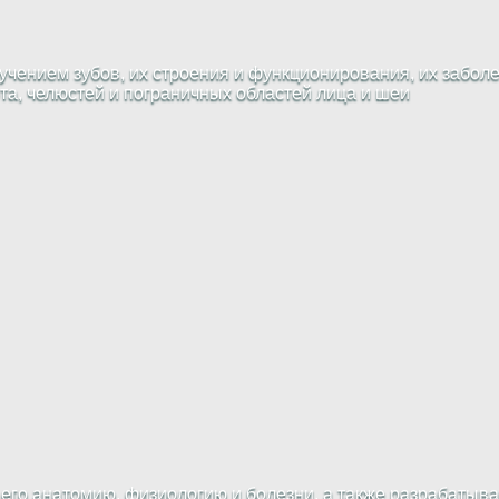
чением зубов, их строения и функционирования, их заболе
рта, челюстей и пограничных областей лица и шеи
 его анатомию, физиологию и болезни, а также разрабатыв