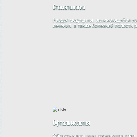
Стоматология
Раздел медицины, занимающийся изу
лечения, а также болезней полости 
Офтальмология
Область медицины, изучающая глаз,