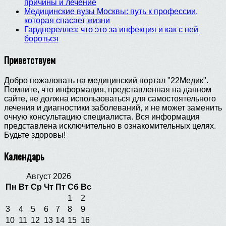
причины и лечение
Медицинские вузы Москвы: путь к профессии,
которая спасает жизни
Гарднереллез: что это за инфекция и как с ней
бороться
Приветствуем
Добро пожаловать на медицинский портал "22Медик".
Помните, что информация, представленная на данном
сайте, не должна использоваться для самостоятельного
лечения и диагностики заболеваний, и не может заменить
очную консультацию специалиста. Вся информация
представлена исключительно в ознакомительных целях.
Будьте здоровы!
Календарь
Август 2026
Пн
Вт
Ср
Чт
Пт
Сб
Вс
1
2
3
4
5
6
7
8
9
10
11
12
13
14
15
16