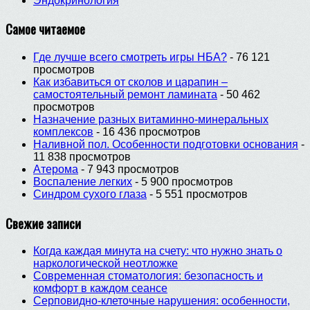
Эндокринология
Самое читаемое
Где лучше всего смотреть игры НБА?
- 76 121
просмотров
Как избавиться от сколов и царапин –
самостоятельный ремонт ламината
- 50 462
просмотров
Назначение разных витаминно-минеральных
комплексов
- 16 436 просмотров
Наливной пол. Особенности подготовки основания
-
11 838 просмотров
Атерома
- 7 943 просмотров
Воспаление легких
- 5 900 просмотров
Синдром сухого глаза
- 5 551 просмотров
Свежие записи
Когда каждая минута на счету: что нужно знать о
наркологической неотложке
Современная стоматология: безопасность и
комфорт в каждом сеансе
Серповидно-клеточные нарушения: особенности,