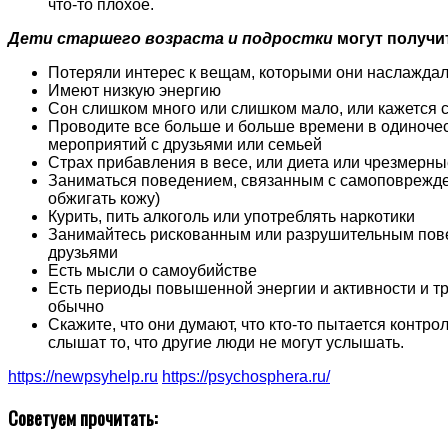
что-то плохое.
Дети старшего возраста и подростки
могут получит
Потеряли интерес к вещам, которыми они наслажда
Имеют низкую энергию
Сон слишком много или слишком мало, или кажется 
Проводите все больше и больше времени в одиноче
мероприятий с друзьями или семьей
Страх прибавления в весе, или диета или чрезмерн
Заниматься поведением, связанным с самоповрежде
обжигать кожу)
Курить, пить алкоголь или употреблять наркотики
Занимайтесь рискованным или разрушительным пове
друзьями
Есть мысли о самоубийстве
Есть периоды повышенной энергии и активности и т
обычно
Скажите, что они думают, что кто-то пытается контро
слышат то, что другие люди не могут услышать.
https://newpsyhelp.ru
https://psychosphera.ru/
Советуем прочитать: