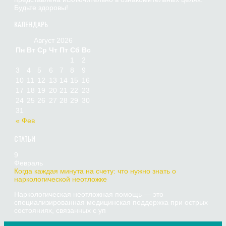
Будьте здоровы!
КАЛЕНДАРЬ
Август 2026
Пн
Вт
Ср
Чт
Пт
Сб
Вс
1
2
3
4
5
6
7
8
9
10
11
12
13
14
15
16
17
18
19
20
21
22
23
24
25
26
27
28
29
30
31
« Фев
СТАТЬИ
9
Февраль
Когда каждая минута на счету: что нужно знать о
наркологической неотложке
Наркологическая неотложная помощь — это
специализированная медицинская поддержка при острых
состояниях, связанных с уп