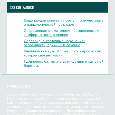
СВЕЖИЕ ЗАПИСИ
Когда каждая минута на счету: что нужно знать
о наркологической неотложке
Современная стоматология: безопасность и
комфорт в каждом сеансе
Серповидно-клеточные нарушения:
особенности, причины и лечение
Медицинские вузы Москвы: путь к профессии,
которая спасает жизни
Гарднереллез: что это за инфекция и как с ней
бороться
ПРИВЕТСТВУЕМ
Добро пожаловать на медицинский портал "22Медик".
Помните, что информация, представленная на данном
сайте, не должна использоваться для самостоятельного
лечения и диагностики заболеваний, и не может заменить
очную консультацию специалиста. Вся информация
представлена исключительно в ознакомительных целях.