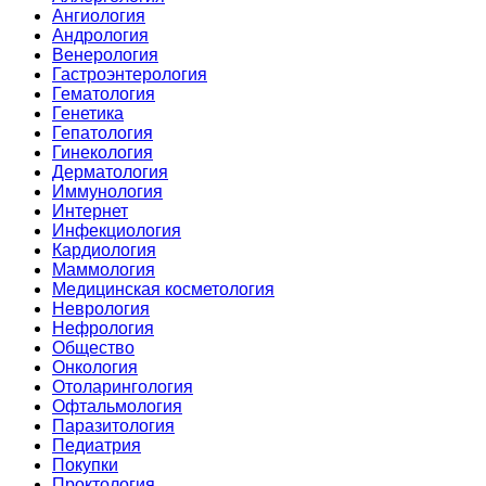
Ангиология
Андрология
Венерология
Гастроэнтерология
Гематология
Генетика
Гепатология
Гинекология
Дерматология
Иммунология
Интернет
Инфекциология
Кардиология
Маммология
Медицинская косметология
Неврология
Нефрология
Общество
Онкология
Отоларингология
Офтальмология
Паразитология
Педиатрия
Покупки
Проктология