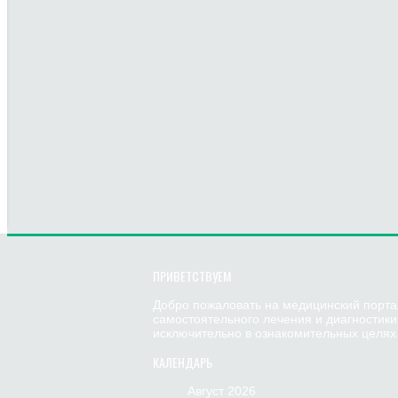
ПРИВЕТСТВУЕМ
Добро пожаловать на медицинский порта
самостоятельного лечения и диагностик
исключительно в ознакомительных целях.
КАЛЕНДАРЬ
Август 2026