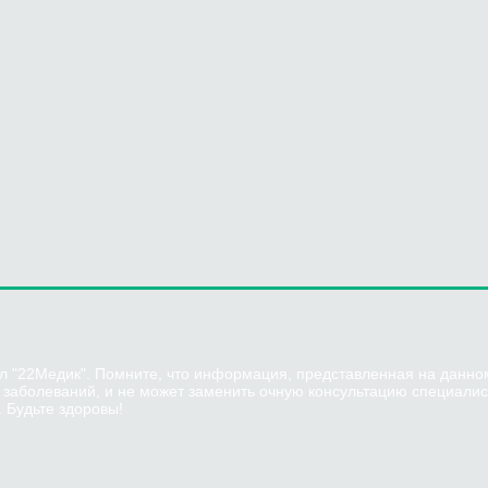
л "22Медик". Помните, что информация, представленная на данном
и заболеваний, и не может заменить очную консультацию специали
 Будьте здоровы!