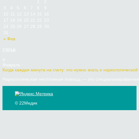
1
2
3
4
5
6
7
8
9
10
11
12
13
14
15
16
17
18
19
20
21
22
23
24
25
26
27
28
29
30
31
« Фев
СТАТЬИ
9
Февраль
Когда каждая минута на счету: что нужно знать о наркологической
Наркологическая неотложная помощь — это специализированная 
© 22Медик