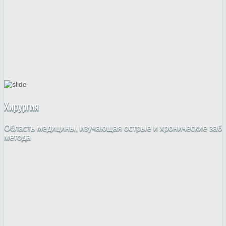
Хирургия
Область медицины, изучающая острые и хронические забо
метода