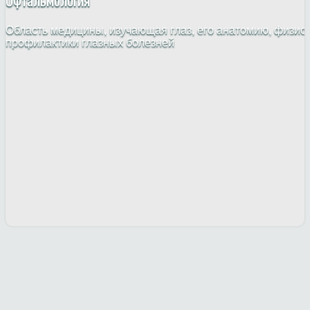
Офтальмология
Область медицины, изучающая глаз, его анатомию, физио
профилактики глазных болезней