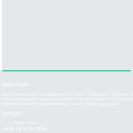
ПРИВЕТСТВУЕМ
Добро пожаловать на медицинский портал "22Медик". Помните, ч
самостоятельного лечения и диагностики заболеваний, и не мож
исключительно в ознакомительных целях. Будьте здоровы!
КАЛЕНДАРЬ
Август 2026
Пн
Вт
Ср
Чт
Пт
Сб
Вс