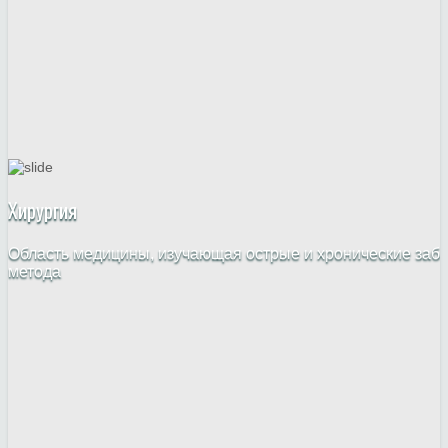
Хирургия
Область медицины, изучающая острые и хронические забо
метода