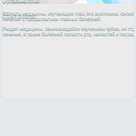
Офтальмология
Стоматология
Область медицины, изучающая глаз, его анатомию, физио
лечения и профилактики глазных болезней
Раздел медицины, занимающийся изучением зубов, их стр
лечения, а также болезней полости рта, челюстей и погра