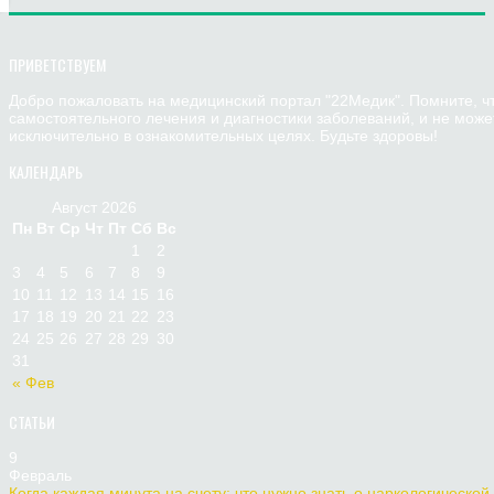
ПРИВЕТСТВУЕМ
Добро пожаловать на медицинский портал "22Медик". Помните, ч
самостоятельного лечения и диагностики заболеваний, и не мож
исключительно в ознакомительных целях. Будьте здоровы!
КАЛЕНДАРЬ
Август 2026
Пн
Вт
Ср
Чт
Пт
Сб
Вс
1
2
3
4
5
6
7
8
9
10
11
12
13
14
15
16
17
18
19
20
21
22
23
24
25
26
27
28
29
30
31
« Фев
СТАТЬИ
9
Февраль
Когда каждая минута на счету: что нужно знать о наркологической