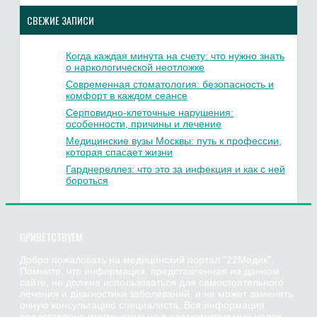
СВЕЖИЕ ЗАПИСИ
Когда каждая минута на счету: что нужно знать
о наркологической неотложке
Современная стоматология: безопасность и
комфорт в каждом сеансе
Серповидно-клеточные нарушения:
особенности, причины и лечение
Медицинские вузы Москвы: путь к профессии,
которая спасает жизни
Гарднереллез: что это за инфекция и как с ней
бороться
ПРИВЕТСТВУЕМ
Добро пожаловать на медицинский портал "22Медик".
Помните, что информация, представленная на данном
сайте, не должна использоваться для самостоятельного
лечения и диагностики заболеваний, и не может заменить
очную консультацию специалиста. Вся информация
представлена исключительно в ознакомительных целях.