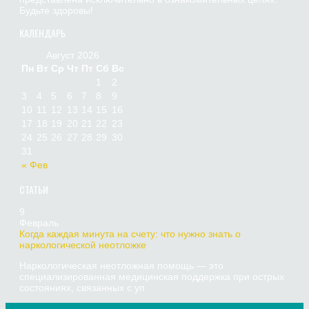
Будьте здоровы!
КАЛЕНДАРЬ
Август 2026
Пн
Вт
Ср
Чт
Пт
Сб
Вс
1
2
3
4
5
6
7
8
9
10
11
12
13
14
15
16
17
18
19
20
21
22
23
24
25
26
27
28
29
30
31
« Фев
СТАТЬИ
9
Февраль
Когда каждая минута на счету: что нужно знать о
наркологической неотложке
Наркологическая неотложная помощь — это
специализированная медицинская поддержка при острых
состояниях, связанных с уп