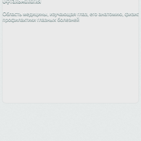
Офтальмология
Область медицины, изучающая глаз, его анатомию, физио
профилактики глазных болезней