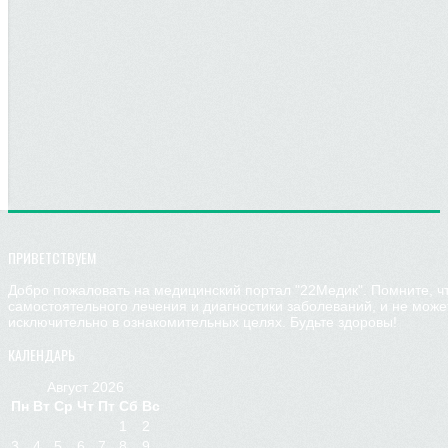
ПРИВЕТСТВУЕМ
Добро пожаловать на медицинский портал "22Медик". Помните, ч
самостоятельного лечения и диагностики заболеваний, и не мож
исключительно в ознакомительных целях. Будьте здоровы!
КАЛЕНДАРЬ
Август 2026
Пн
Вт
Ср
Чт
Пт
Сб
Вс
1
2
3
4
5
6
7
8
9