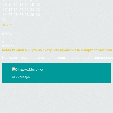
10
11
12
13
14
15
16
17
18
19
20
21
22
23
24
25
26
27
28
29
30
31
« Фев
СТАТЬИ
9
Февраль
Когда каждая минута на счету: что нужно знать о наркологической
Наркологическая неотложная помощь — это специализированная 
© 22Медик