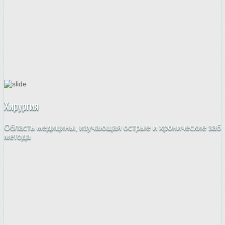
Хирургия
Область медицины, изучающая острые и хронические забо
метода