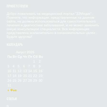
ПРИВЕТСТВУЕМ
Добро пожаловать на медицинский портал "22Медик".
Помните, что информация, представленная на данном
сайте, не должна использоваться для самостоятельного
лечения и диагностики заболеваний, и не может заменить
очную консультацию специалиста. Вся информация
представлена исключительно в ознакомительных целях.
Будьте здоровы!
КАЛЕНДАРЬ
Август 2026
Пн
Вт
Ср
Чт
Пт
Сб
Вс
1
2
3
4
5
6
7
8
9
10
11
12
13
14
15
16
17
18
19
20
21
22
23
24
25
26
27
28
29
30
31
« Фев
СТАТЬИ
9