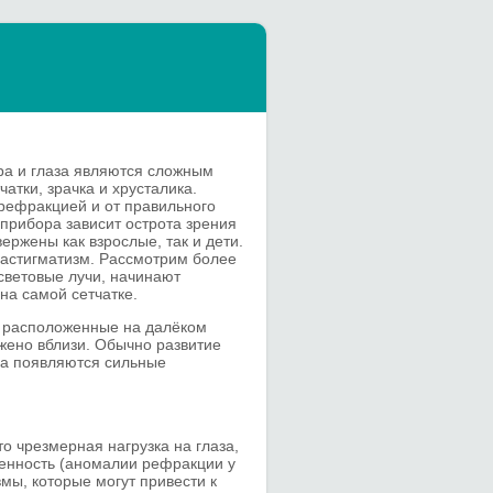
ра и глаза являются сложным
атки, зрачка и хрусталика.
рефракцией и от правильного
прибора зависит острота зрения
ржены как взрослые, так и дети.
 астигматизм. Рассмотрим более
световые лучи, начинают
на самой сетчатке.
, расположенные на далёком
ожено вблизи. Обычно развитие
гда появляются сильные
о чрезмерная нагрузка на глаза,
женность (аномалии рефракции у
мы, которые могут привести к