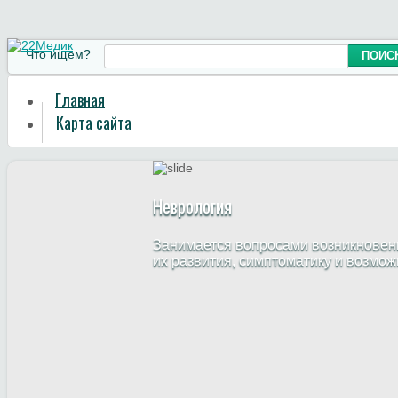
Что ищем?
Главная
Карта сайта
Неврология
Занимается вопросами возникновени
их развития, симптоматику и возмо