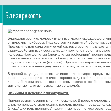
Близорукость
Благодаря зрению, человек видит все краски окружающего ми
оптическим прибором. Глаз состоит из радужной оболочки, сетч
Преломляющая сила оптической системы зрения называется 
взаимодействия всех составляющих компонентов оптического 
человека.
Нарушениями (аномалиями рефракции) зрения подве
К таким аномалиям относятся близорукость, дальнозоркость и
подробно близорукость (миопию). При миопии параллельные 
фокусироваться непосредственно перед сетчаткой глаза, а не 
В данной ситуации человек, начинает плохо видеть предметы
расстоянии, но при этом очень хорошо видит всё, что распол
данной болезни начинается в детском возрасте, особенно ко
зрительные нагрузки, связанные со школой.
Причины и лечение близорукости.
Причин возникновения миопии несколько. В первую очередь эт
а так же неправильная осанка, наследственная предрасполо
ближайших родственников), различные черепно-мозговые трав