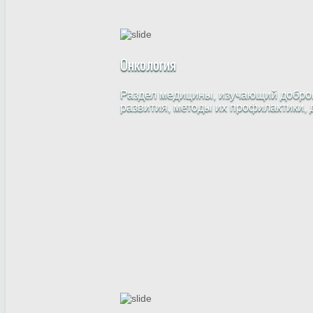
Онкология
Раздел медицины, изучающий доброк
развития, методы их профилактики, 