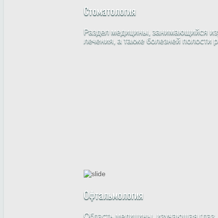
Стоматология
Раздел медицины, занимающийся изу
лечения, а также болезней полости 
Офтальмология
Область медицины, изучающая глаз,