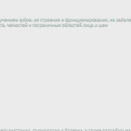
чением зубов, их строения и функционирования, их заболе
рта, челюстей и пограничных областей лица и шеи
 его анатомию, физиологию и болезни, а также разрабатыв