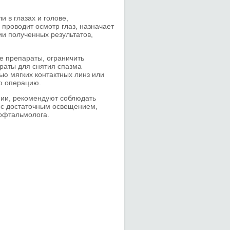
и в глазах и голове,
 проводит осмотр глаз, назначает
ии полученных результатов,
е препараты, ограничить
араты для снятия спазма
ю мягких контактных линз или
ю операцию.
ии, рекомендуют соблюдать
 с достаточным освещением,
 офтальмолога.