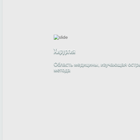
Хирургия
Область медицины, изучающая остры
метода