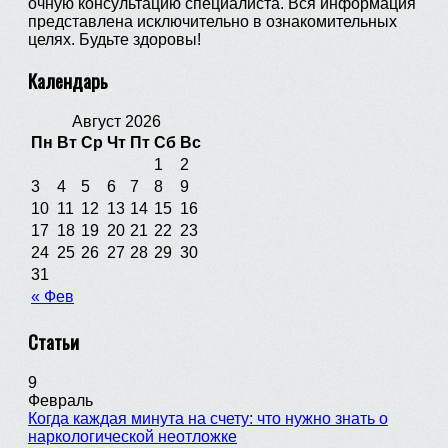
очную консультацию специалиста. Вся информация
представлена исключительно в ознакомительных
целях. Будьте здоровы!
Календарь
Август 2026
Пн
Вт
Ср
Чт
Пт
Сб
Вс
1
2
3
4
5
6
7
8
9
10
11
12
13
14
15
16
17
18
19
20
21
22
23
24
25
26
27
28
29
30
31
« Фев
Статьи
9
Февраль
Когда каждая минута на счету: что нужно знать о
наркологической неотложке