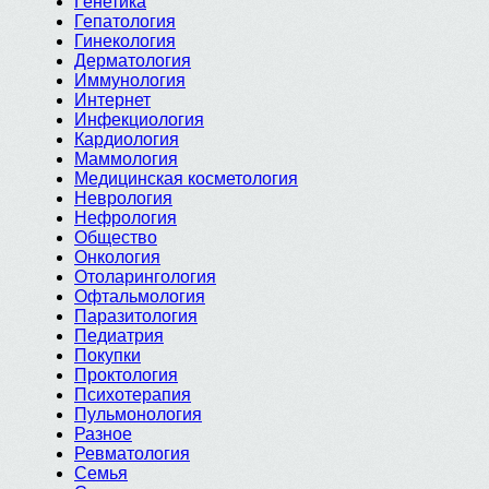
Генетика
Гепатология
Гинекология
Дерматология
Иммунология
Интернет
Инфекциология
Кардиология
Маммология
Медицинская косметология
Неврология
Нефрология
Общество
Онкология
Отоларингология
Офтальмология
Паразитология
Педиатрия
Покупки
Проктология
Психотерапия
Пульмонология
Разное
Ревматология
Семья